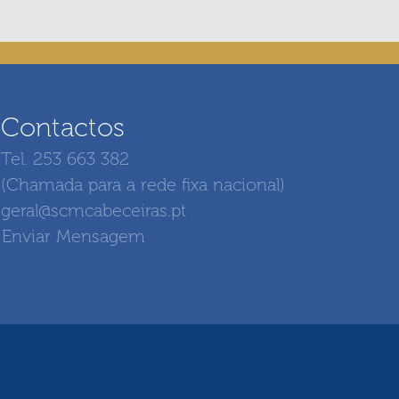
Contactos
Tel. 253 663 382
(Chamada para a rede fixa nacional)
geral@scmcabeceiras.pt
Enviar Mensagem