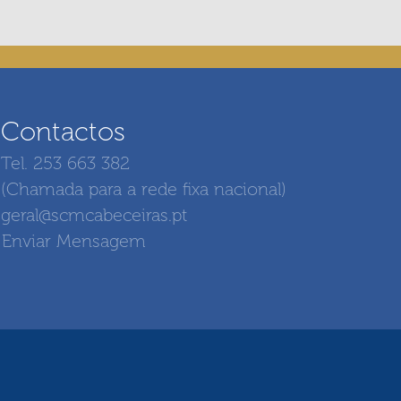
Contactos
Tel. 253 663 382
(Chamada para a rede fixa nacional)
geral@scmcabeceiras.pt
Enviar Mensagem